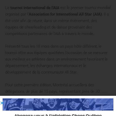
Le
tournoi international de l’AIA
est le premier tournoi mondial
organisé par l’
Association for International All Star (AIA)
. Il a
été créé afin de réunir, dans un même événement, des
équipes de cheerleading et de danse provenant des
compétitions partenaires de l’AIA à travers le monde.
Présenté tous les 18 mois dans un pays hôte différent, le
tournoi offre aux équipes qualifiées l’occasion de se mesurer
aux meilleur·es athlètes dans un environnement favorisant le
dépassement, les échanges internationaux et le
développement de la communauté All Star.
Pour cette première édition, Montréal accueillera des
délégations de plus de 15 pays, représentant près de 30
producteurs d’événements et plus de 85 compétitions
qualificatives. Pendant six jours, l’Auditorium de Verdun sera le
point de rencontre de milliers d’athlètes, d’entraîneur·euses,