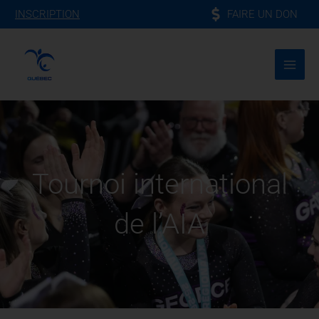
Aller
FAIRE UN DON
INSCRIPTION
au
contenu
Tournoi international
de l’AIA