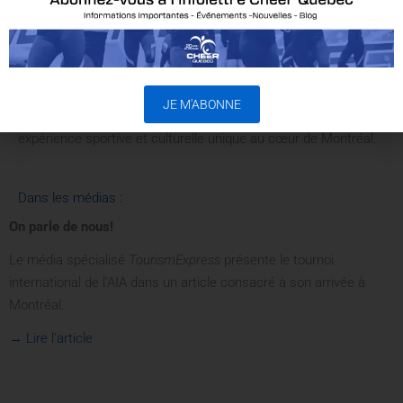
d’officiel·les et de spectateur·trices venu·es célébrer le
cheerleading et la danse sur une scène internationale.
Cheer Québec est fière de collaborer à l’accueil de cet
événement d’envergure, qui contribuera au rayonnement du
JE M'ABONNE
sport au Québec tout en offrant aux participant·es une
expérience sportive et culturelle unique au cœur de Montréal.
Dans les médias :
On parle de nous!
Le média spécialisé
TourismExpress
présente le tournoi
international de l’AIA dans un article consacré à son arrivée à
Montréal.
→ Lire l’article