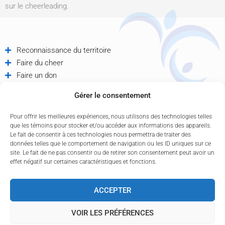
sur le cheerleading.
Reconnaissance du territoire
Faire du cheer
Faire un don
Offres d'emploi
Gérer le consentement
Partenaires
Contactez-nous
Pour offrir les meilleures expériences, nous utilisons des technologies telles
Politique de confidentialité
que les témoins pour stocker et/ou accéder aux informations des appareils.
Le fait de consentir à ces technologies nous permettra de traiter des
données telles que le comportement de navigation ou les ID uniques sur ce
site. Le fait de ne pas consentir ou de retirer son consentement peut avoir un
effet négatif sur certaines caractéristiques et fonctions.
ACCEPTER
F
L
Y
N
a
i
o
e
VOIR LES PRÉFÉRENCES
c
n
u
w