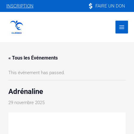
Aller
FAIRE UN DON
INSCRIPTION
au
contenu
« Tous les Événements
This événement has passed.
Adrénaline
29 novembre 2025