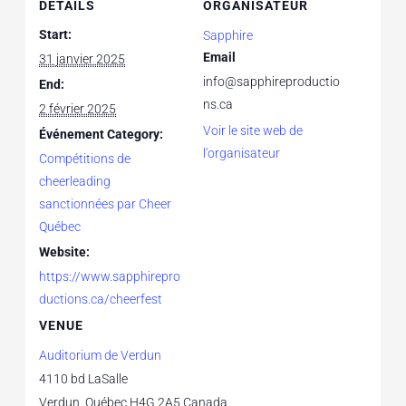
DETAILS
ORGANISATEUR
Start:
Sapphire
Email
31 janvier 2025
info@sapphireproductio
End:
ns.ca
2 février 2025
Voir le site web de
Événement Category:
l'organisateur
Compétitions de
cheerleading
sanctionnées par Cheer
Québec
Website:
https://www.sapphirepro
ductions.ca/cheerfest
VENUE
Auditorium de Verdun
4110 bd LaSalle
Verdun
,
Québec
H4G 2A5
Canada