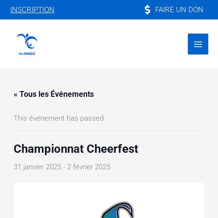
Aller
FAIRE UN DON
INSCRIPTION
au
contenu
« Tous les Événements
This événement has passed.
Championnat Cheerfest
31 janvier 2025
-
2 février 2025