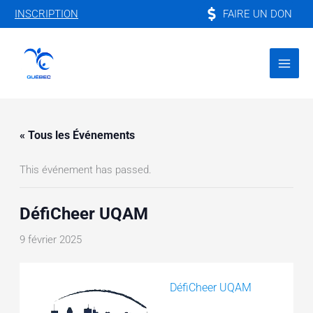
Aller
FAIRE UN DON
INSCRIPTION
au
contenu
« Tous les Événements
This événement has passed.
DéfiCheer UQAM
9 février 2025
DéfiCheer UQAM