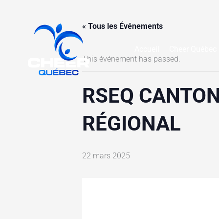
Aller
au
« Tous les Événements
contenu
Accueil
Cheer Québec
This événement has passed.
RSEQ CANTON
RÉGIONAL
22 mars 2025