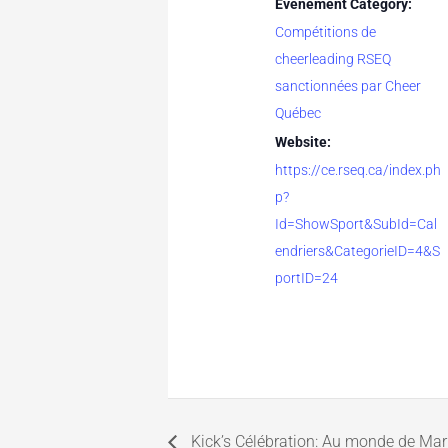
Événement Category:
Compétitions de
cheerleading RSEQ
sanctionnées par Cheer
Québec
Website:
https://ce.rseq.ca/index.ph
p?
Id=ShowSport&SubId=Cal
endriers&CategorieID=4&S
portID=24
Kick’s Célébration: Au monde de Mar