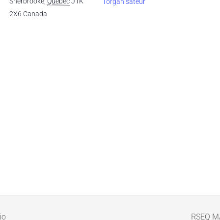
Sherbrooke
,
Québec
J1K
l'organisateur
2X6
Canada
io
RSEQ M