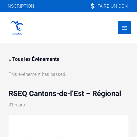
Aller
FAIRE UN DON
INSCRIPTION
au
contenu
« Tous les Événements
This événement has passed.
RSEQ Cantons-de-l’Est – Régional
21 mars