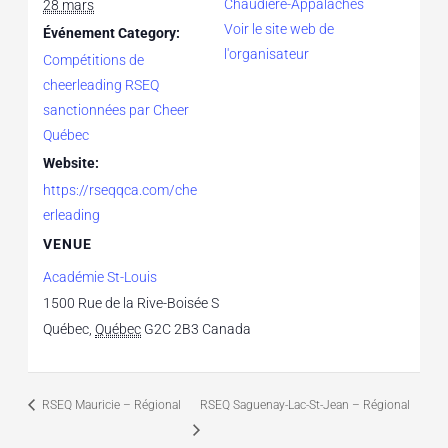
Chaudière-Appalaches
28 mars
Voir le site web de
Événement Category:
l'organisateur
Compétitions de
cheerleading RSEQ
sanctionnées par Cheer
Québec
Website:
https://rseqqca.com/che
erleading
VENUE
Académie St-Louis
1500 Rue de la Rive-Boisée S
Québec
,
Québec
G2C 2B3
Canada
RSEQ Mauricie – Régional
RSEQ Saguenay-Lac-St-Jean – Régional