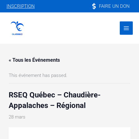
Aller
FAIRE UN DON
INSCRIPTION
au
contenu
« Tous les Événements
This événement has passed.
RSEQ Québec – Chaudière-
Appalaches – Régional
28 mars