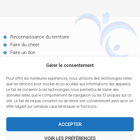
Reconnaissance du territoire
Faire du cheer
Faire un don
Offres d'emploi
Gérer le consentement
Partenaires
Contactez-nous
Pour offrir les meilleures expériences, nous utilisons des technologies telles
Politique de confidentialité
que les témoins pour stocker et/ou accéder aux informations des appareils.
Le fait de consentir à ces technologies nous permettra de traiter des
données telles que le comportement de navigation ou les ID uniques sur ce
site. Le fait de ne pas consentir ou de retirer son consentement peut avoir un
effet négatif sur certaines caractéristiques et fonctions.
ACCEPTER
F
L
Y
N
a
i
o
e
VOIR LES PRÉFÉRENCES